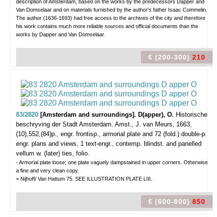
description of Amsterdam, based on the works by the predecessors Dapper and
Van Domselaar and on materials furnished by the author's father Isaac Commelin.
The author (1636-1693) had free access to the archives of the city and therefore
his work contains much more reliable sources and official documents than the
works by Dapper and Van Domselaar.
€ (200-300)
210
83/2820
[Amsterdam and surroundings]. D(apper), O.
Historische
beschryving der Stadt Amsterdam.
Amst., J. van Meurs, 1663,
(10),552,(84)p., engr. frontisp., armorial plate and 72 (fold.) double-p.
engr. plans and views, 1 text-engr., contemp. blindst. and panelled
vellum w. (later) ties, folio.
- Armorial plate loose; one plate vaguely dampstained in upper corners. Otherwise
a fine and very clean copy.
= Nijhoff/ Van Hattum 75. SEE ILLUSTRATION PLATE LIII.
€ (600-800)
850