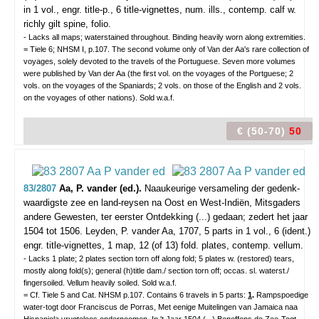
in 1 vol., engr. title-p., 6 title-vignettes, num. ills., contemp. calf w.
richly gilt spine, folio.
- Lacks all maps; waterstained throughout. Binding heavily worn along extremities.
= Tiele 6; NHSM I, p.107. The second volume only of Van der Aa's rare collection of
voyages, solely devoted to the travels of the Portuguese. Seven more volumes
were published by Van der Aa (the first vol. on the voyages of the Portguese; 2
vols. on the voyages of the Spaniards; 2 vols. on those of the English and 2 vols.
on the voyages of other nations). Sold w.a.f.
€ (50-70)
50
83/2807
Aa, P. vander (ed.).
Naaukeurige versameling der gedenk-
waardigste zee en land-reysen na Oost en West-Indiën, Mitsgaders
andere Gewesten, ter eerster Ontdekking (...) gedaan; zedert het jaar
1504 tot 1506.
Leyden, P. vander Aa, 1707, 5 parts in 1 vol., 6 (ident.)
engr. title-vignettes, 1 map, 12 (of 13) fold. plates, contemp. vellum.
- Lacks 1 plate; 2 plates section torn off along fold; 5 plates w. (restored) tears,
mostly along fold(s); general (h)title dam./ section torn off; occas. sl. waterst./
fingersoiled. Vellum heavily soiled. Sold w.a.f.
= Cf. Tiele 5 and Cat. NHSM p.107. Contains 6 travels in 5 parts:
1
.
Rampspoedige
water-togt door Franciscus de Porras, Met eenige Muitelingen van Jamaica naa