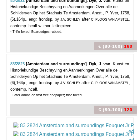
83/2822
[Amsterdam and surroundings]. Dyk, J. van.
Kunst en
Historiekundige Beschryving en Aanmerkingen Over alle de
Schilderyen Op het Stadhuis Te Amsterdam.
Amst., P. Yver, 1758,
(6),164p., engr. frontisp. by
after
,
J.V. SCHLEY
C. PLOOS VAN AMSTEL
contemp. hcalf w. mor. letterpiece.
- Trifle foxed. Boardedges rubbed.
€ (80-100)
160
83/2823
[Amsterdam and surroundings]. Dyk, J. van.
Kunst en
Historiekundige Beschryving en Aanmerkingen Over alle de
Schilderyen Op het Stadhuis Te Amsterdam.
Amst., P. Yver, 1758,
(6),164p., engr. frontisp. by
after
,
J.V. SCHLEY
C. PLOOS VAN AMSTEL
contemp. hcalf.
- Later annot. on first free endpaper; trifle foxed.
€ (80-100)
120