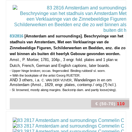
83/2816
[Amsterdam and surroundings]. Beschryvinge van het
stadhuis van Amsterdam, Met een Verklaaringe van de
Zinnebeeldige Figuren, Schilderwerken en Beelden, enz. die zo
wel binnen als buiten dit heerlyk Gebouw gevonden worden.
Amst., P. Mortier, 1781, 104p., 3 engr. fold. plates and 1 plan w.
Dutch, French, German and English captions, later boards.
- Upper hinge broken; occas. fingersoiled. Binding rubbed/ sl. worn.
= With the bookplate of the artist Georg RUETER.
AND 3 others, i.a.
, Wandelingen in en om
C. VAN DER VIJVER
Amsterdam (Amst., 1829, engr. plates, contemp./ orig.(?) hcl.).
- Sl. browned, mostly along margins. Backstrip dam. and partly loose(ning).
€ (50-70)
110