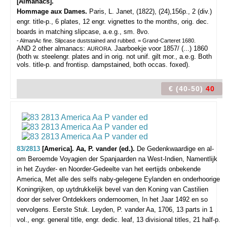
[Almanacs].
Hommage aux Dames.
Paris, L. Janet, (1822), (24),156p., 2 (div.)
engr. title-p., 6 plates, 12 engr. vignettes to the months, orig. dec.
boards in matching slipcase, a.e.g., sm. 8vo.
- AlmanAc fine. Slipcase duststained and rubbed. = Grand-Carteret 1680.
AND 2 other almanacs:
Jaarboekje voor 1857/ (...) 1860
AURORA.
(both w. steelengr. plates and in orig. not unif. gilt mor., a.e.g. Both
vols. title-p. and frontisp. dampstained, both occas. foxed).
€ (40-50)
40
83/2813
[America]. Aa, P. vander (ed.).
De Gedenkwaardige en al-
om Beroemde Voyagien der Spanjaarden na West-Indien, Namentlijk
in het Zuyder- en Noorder-Gedeelte van het eertijds onbekende
America, Met alle des selfs naby-gelegene Eylanden en onderhoorige
Koningrijken, op uytdrukkelijk bevel van den Koning van Castilien
door der selver Ontdekkers ondernoomen, In het Jaar 1492 en so
vervolgens. Eerste Stuk.
Leyden, P. vander Aa, 1706, 13 parts in 1
vol., engr. general title, engr. dedic. leaf, 13 divisional titles, 21 half-p.