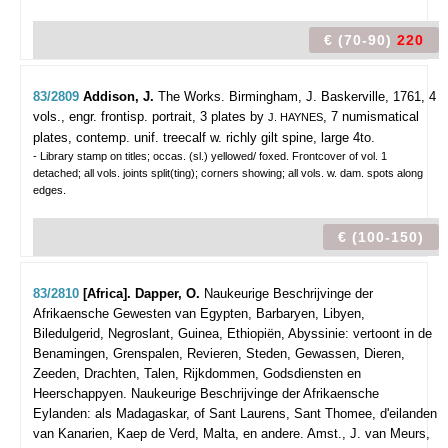
€ (70-90)
220
83/2809
Addison, J.
The Works.
Birmingham, J. Baskerville, 1761, 4
vols., engr. frontisp. portrait, 3 plates by
, 7 numismatical
J. HAYNES
plates, contemp. unif. treecalf w. richly gilt spine, large 4to.
- Library stamp on titles; occas. (sl.) yellowed/ foxed. Frontcover of vol. 1
detached; all vols. joints split(ting); corners showing; all vols. w. dam. spots along
edges.
€ (100-150)
83/2810
[Africa]. Dapper, O.
Naukeurige Beschrijvinge der
Afrikaensche Gewesten van Egypten, Barbaryen, Libyen,
Biledulgerid, Negroslant, Guinea, Ethiopiën, Abyssinie: vertoont in de
Benamingen, Grenspalen, Revieren, Steden, Gewassen, Dieren,
Zeeden, Drachten, Talen, Rijkdommen, Godsdiensten en
Heerschappyen. Naukeurige Beschrijvinge der Afrikaensche
Eylanden: als Madagaskar, of Sant Laurens, Sant Thomee, d'eilanden
van Kanarien, Kaep de Verd, Malta, en andere.
Amst., J. van Meurs,