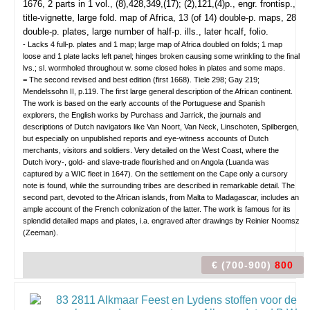
1676, 2 parts in 1 vol., (8),428,349,(17); (2),121,(4)p., engr. frontisp.,
title-vignette, large fold. map of Africa, 13 (of 14) double-p. maps, 28
double-p. plates, large number of half-p. ills., later hcalf, folio.
- Lacks 4 full-p. plates and 1 map; large map of Africa doubled on folds; 1 map
loose and 1 plate lacks left panel; hinges broken causing some wrinkling to the final
lvs.; sl. wormholed throughout w. some closed holes in plates and some maps.
= The second revised and best edition (first 1668). Tiele 298; Gay 219;
Mendelssohn II, p.119. The first large general description of the African continent.
The work is based on the early accounts of the Portuguese and Spanish
explorers, the English works by Purchass and Jarrick, the journals and
descriptions of Dutch navigators like Van Noort, Van Neck, Linschoten, Spilbergen,
but especially on unpublished reports and eye-witness accounts of Dutch
merchants, visitors and soldiers. Very detailed on the West Coast, where the
Dutch ivory-, gold- and slave-trade flourished and on Angola (Luanda was
captured by a WIC fleet in 1647). On the settlement on the Cape only a cursory
note is found, while the surrounding tribes are described in remarkable detail. The
second part, devoted to the African islands, from Malta to Madagascar, includes an
ample account of the French colonization of the latter. The work is famous for its
splendid detailed maps and plates, i.a. engraved after drawings by Reinier Noomsz
(Zeeman).
€ (700-900)
800