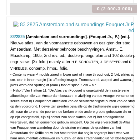
€ (2.000-3.000)
83/2825
[Amsterdam and surroundings]. (Fouquet Jr., P.) (ed.).
Nieuwe atlas, van de voornaamste gebouwen en gezigten der stad
Amsterdam. Met derzelver beknopte beschryvingen.
Amst., E.
Maaskamp, 1805, 2nd rev. ed., double-p. engr. plan and 102 double-p
engr. views (3x fold.) mainly after
and
H.P. SCHOUTEN, J. DE BEYER
R.
, contemp. hmor., folio.
VINKELES
- Contents water-/ mouldstained in lower part of image throughout; 2 fold. plates w.
sm. tear in inner margin (1x affecting image). Frontcover sl. warped and waterst.;
joints worn and splitting at (dam.) foot of spine. Sold w.a.f.
= Nijhoff/ Van Hattum 11. "De Atlas van Fouquet is ongetwijfeld de fraaiste serie
afbeeldingen die van Amsterdam bestaan. In afwijking van de vroeger verschenen
series staat bij Fouquet het afbeelden van de schilderachtigste punten van de stad
op den voorgrond. Hoewel zijn prenten bijna alle op de traditioneele wijze genoemd
zijn naar de torens, de poorten, de kerken en de andere groote gebouwen die er
op zijn voorgesteld, zijn zij echter zoo op te vatten, dat zij het stadsgedeelte
weergeven, dat het genoemde gebouw omgeeft. Op die wijze verschaft de Atlas
van Fouquet een wandeling door de straten en langs de grachten van het
Amsterdam der XVIIIe eeuw, het Amsterdam dat nog in ongerept bezit was van
haar monumentale gebouwen en huizen, en den stratenaanleg uit het bloeitijdperk;