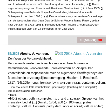
Hispaniola vrugteloos ondernoomen, In 't Jaar 1504 (...) Beneffens de Zee-Togt
van Ferdinandes Cortes, in 't zelve Jaar gedaan naar Hispaniola (...);
2
.
Roem-
rugte scheeps-togt van Francisco d'Almeida na Oost-Indien (...) in 't Jaar 1505;
3
.
Scheeps-togt van Pedro da Nhaya Na Oost-Indien, Met een Vloot van 8
Scheepen, in het Jaar 1505 (...);
4
.
Eerste scheeps-togt ter verdere Ontdekkinge
van de West-Indien, door Jean Dias de Solis en Vincent Jamez Pinzon, gedaan
naar Jukatan; in 't Jaar 1506
5
.
Scheeps-togt Van Tristano d'Acunha Na Oost-
Indien, met een Vloot van 14 Scheepen, in het Jaar 1506.
€ (50-70)
90
83/2808
Abeele, A. van den.
Den Weg der Vergankelykheyd,
Vertoonende veelerhande aanhoorende en beschouwende
Veranderingen, voorkomende Spreekwoorden en Zinspreuken
voorvallende en toepassende over de algemeene Sterffelykheyd des
Menschen in onze dagelijkse ommegang.
Haarlem, I. Enschedé,
1717, (24),208p., engr. frontisp. by
, contemp. vellum.
V. VAN DER VINNE
- Final few leaves trifle wormholed in upper margin (touching the running title).
Vellum duststained/ darkened.
= Rare.
AND 2 others, both incomplete, i.a.
and
Spiegel van het
J.
C. LUYKEN,
menselyk bedryf (...) (Amst., 1704, ±80 (of 100) engr. plates,
contemp. vellum. Contents partly dam. and/ or soiled; vellum soiled).