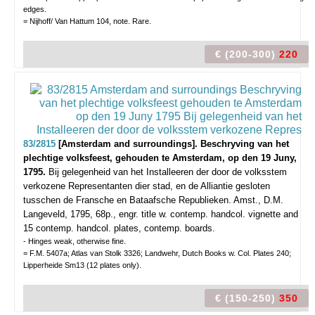
edges.
= Nijhoff/ Van Hattum 104, note. Rare.
€ (200-300)
220
83/2815
[Amsterdam and surroundings]. Beschryving van het
plechtige volksfeest, gehouden te Amsterdam, op den 19 Juny,
1795.
Bij gelegenheid van het Installeeren der door de volksstem
verkozene Representanten dier stad, en de Alliantie gesloten
tusschen de Fransche en Bataafsche Republieken.
Amst., D.M.
Langeveld, 1795, 68p., engr. title w. contemp. handcol. vignette and
15 contemp. handcol. plates, contemp. boards.
- Hinges weak, otherwise fine.
= F.M. 5407a; Atlas van Stolk 3326; Landwehr, Dutch Books w. Col. Plates 240;
Lipperheide Sm13 (12 plates only).
€ (150-250)
350