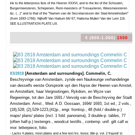
ink to the letterpress lists of the Heeren XXXVI, and to the list of the Schouten,
Burgermeesteren, Schepenen, Rent-meesters of Tresaurieren, Weesmeesteren
&c. (...)" and to that of the "Namen van de Secretarsissen der Stad Amstelredam"
(from 1693-1766). Nijhoff/ Van Hattum 66/ 67; Haitsma Mulier/ Van der Lem 116.
SEE ILLUSTRATION PLATE LIII.
€ (800-1.000)
1500
83/2818
[Amsterdam and surroundings]. Commelin, C.
Beschryvinge van Amsterdam, zynde een Naukeurige verhandelinge
van desselfs eerste Oorspronk uyt den Huyse der Heeren van Amstel,
en Amstellant, haar Vergrootingen, Rykdom, en Wyze van
Regeeringe, tot den Jare 1691./ Vervolg van de Beschryving der Stadt
Amsterdam.
Amst., Wed. A.D. Oossaan, 1694/ 1693, 1st ed., 2 vols.,
(18),528; (2),529-1223,(41)p., engr. frontisp., 48 (fold./ double-p.)
maps/ plans/ plates (incl. 1 fold. panorama), 3 double-p. tables, 77
(often half-p.) textengrs., woodcut textills., contemp. unif. gilt calf w.
mor. letterpiece, folio.
- Lacks 4 plates; most plates and a few text lvs. loose; title-p. vol. 2 frayed/ sl.