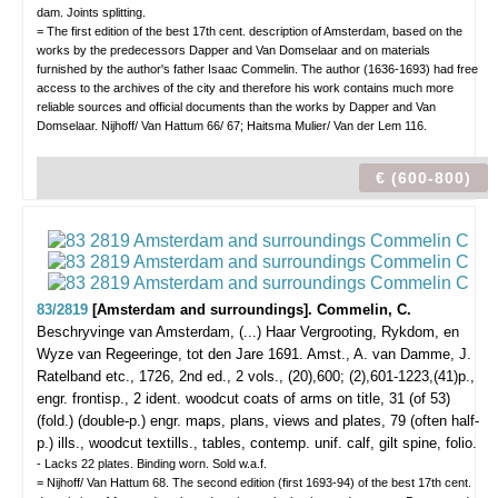
dam. Joints splitting.
= The first edition of the best 17th cent. description of Amsterdam, based on the
works by the predecessors Dapper and Van Domselaar and on materials
furnished by the author's father Isaac Commelin. The author (1636-1693) had free
access to the archives of the city and therefore his work contains much more
reliable sources and official documents than the works by Dapper and Van
Domselaar. Nijhoff/ Van Hattum 66/ 67; Haitsma Mulier/ Van der Lem 116.
€ (600-800)
83/2819
[Amsterdam and surroundings]. Commelin, C.
Beschryvinge van Amsterdam, (...) Haar Vergrooting, Rykdom, en
Wyze van Regeeringe, tot den Jare 1691.
Amst., A. van Damme, J.
Ratelband etc., 1726, 2nd ed., 2 vols., (20),600; (2),601-1223,(41)p.,
engr. frontisp., 2 ident. woodcut coats of arms on title, 31 (of 53)
(fold.) (double-p.) engr. maps, plans, views and plates, 79 (often half-
p.) ills., woodcut textills., tables, contemp. unif. calf, gilt spine, folio.
- Lacks 22 plates. Binding worn. Sold w.a.f.
= Nijhoff/ Van Hattum 68. The second edition (first 1693-94) of the best 17th cent.