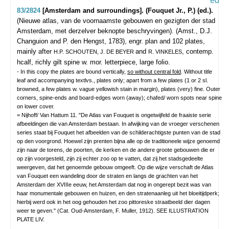
83/2824
[Amsterdam and surroundings]. (Fouquet Jr., P.) (ed.).
(Nieuwe atlas, van de voornaamste gebouwen en gezigten der stad
Amsterdam, met derzelver beknopte beschryvingen).
(Amst., D.J.
Changuion and P. den Hengst, 1783), engr. plan and 102 plates,
mainly after
and
, contemp.
H.P. SCHOUTEN, J. DE BEYER
R. VINKELES
hcalf, richly gilt spine w. mor. letterpiece, large folio.
- In this copy the plates are bound vertically,
so without central fold
. Without title
leaf and accompanying textlvs., plates only; apart from a few plates (1 or 2 sl.
browned, a few plates w. vague yellowish stain in margin), plates (very) fine. Outer
corners, spine-ends and board-edges worn (away); chafed/ worn spots near spine
on lower cover.
= Nijhoff/ Van Hattum 11. "De Atlas van Fouquet is ongetwijfeld de fraaiste serie
afbeeldingen die van Amsterdam bestaan. In afwijking van de vroeger verschenen
series staat bij Fouquet het afbeelden van de schilderachtigste punten van de stad
op den voorgrond. Hoewel zijn prenten bijna alle op de traditioneele wijze genoemd
zijn naar de torens, de poorten, de kerken en de andere groote gebouwen die er
op zijn voorgesteld, zijn zij echter zoo op te vatten, dat zij het stadsgedeelte
weergeven, dat het genoemde gebouw omgeeft. Op die wijze verschaft de Atlas
van Fouquet een wandeling door de straten en langs de grachten van het
Amsterdam der XVIIIe eeuw, het Amsterdam dat nog in ongerept bezit was van
haar monumentale gebouwen en huizen, en den stratenaanleg uit het bloeitijdperk;
hierbij werd ook in het oog gehouden het zoo pittoreske straatbeeld dier dagen
weer te geven." (Cat. Oud-Amsterdam, F. Muller, 1912). SEE ILLUSTRATION
PLATE LIV.