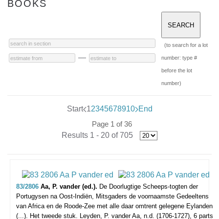
BOOKS
(to search for a lot
—
number: type #
before the lot
number)
Start
1
2
3
4
5
6
7
8
9
10
End
Page 1 of 36
Results 1 - 20 of 705
83/2806
Aa, P. vander (ed.).
De Doorlugtige Scheeps-togten der
Portugysen na Oost-Indiën, Mitsgaders de voornaamste Gedeeltens
van Africa en de Roode-Zee met alle daar omtrent gelegene Eylanden
(...). Het tweede stuk.
Leyden, P. vander Aa, n.d. (1706-1727), 6 parts