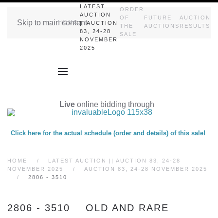
LATEST
ORDER
AUCTION
OF
FUTURE
AUCTION
Skip to main content
HOME
|| AUCTION
THE
AUCTIONS
RESULTS
83, 24-28
SALE
NOVEMBER
2025
Live
online bidding through
Click here
for the actual schedule (order and details) of this sale!
HOME
LATEST AUCTION || AUCTION 83, 24-28
NOVEMBER 2025
AUCTION 83, 24-28 NOVEMBER 2025
2806 - 3510
2806 - 3510 OLD AND RARE