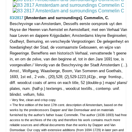
83/2817
[Amsterdam and surroundings]. Commelin, C.
Beschryvinge van Amsterdam, Desselfs eerste oorspronk uyt den
Huyse der Heeren van Aemstel en Aemstellant; met een Verhaal Van
haar Leven en dappere Krijgsdaden; Amsterdams kleyne Beginselen;
Oudheyt, Bemuring, en verscheyde Vergrootingen: De gelegenheyt en
hoedanigheyt der Stad, de voornaamste Gebouwen, en wijze van
Regeeringe. Beneffens een historisch Verhaal, vervattenede 't geene
in, en om de zelve, van den beginne af, tot in den Jare 1691 toe, is
voorgevallen./ Vervolg van de Beschryving der Stadt Amsterdam (...).
Amst., Wolfgang, Waasberge, Boom, Van Someren and Goethals,
1693, 1st ed., 2 vols., (20),528; (2),529-1223,(41)p., engr. frontisp.,
diff. woodcut coats of arms on each title, 52 (double-p.) maps/ plans/
plates, num. (half-p.) textengrs., woodcut textills., contemp. unif.
blindst. vellum, folio.
- Very fine, clean and crisp copy.
= The first edition of the best 17th cent. description of Amsterdam, based on the
works by the predecessors Dapper and Van Domselaar and on materials
furnished by the author's father Isaac Commelin. The author (1636-1693) had free
access to the archives of the city and therefore his work contains much more
reliable sources and official documents than the works by Dapper and Van
Domselaar. Our copy with extensive additions (from 1694-1729) in later pen and