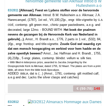
83/2811
[Alkmaar]. Feest en Lydens stoffen voor de hervormde
gemeente van Alkmaar.
Introd. B.W. Hullesheim a.o.
Alkmaar, J.A.
Harencarspel, (1787), 1st ed., VII,100,(2)p., engr. title-vignette by
G.A.
, contemp. gilt green mor., chintz paper pastedowns, a.e.g. and
ODÉ
decorated, large 12mo. - BOUND WITH:
Het boek der psalmen
nevens de gezangen bij de Hervormde Kerk van Nederland in
gebruik(...).
Amst., H. Brandt a.o., 1776, 2 parts in 1 vol., (532); 84,
(4)p., engr. frontisp. and title-vignette.
Zoude God wel waardig zyn
dat een mensch hoogacgting en eerbied voor hem hadde en de
zelve opentlyk bewees?
Amst., Jac Haffman and H. Brandt., 1755,
(4),218p., 5 engr. plates, contemp. blindst. vellum w. silk ties.
= With filled-in letterpress prize, awarded to Jacoba Jongerling by the
Doopsgezinde Kerk te Alkmaar, dated 1755, 32 Maart. The plates are from a print
bible, all views from the bible book Apocalyps.
ADDED:
dat is (...) (Amst., 1791, contemp. gilt mottled calf,
BIBLIA,
a.e.g and dec. Lacks the silver clasps and catches)
€ (50-70)
140
83/2812