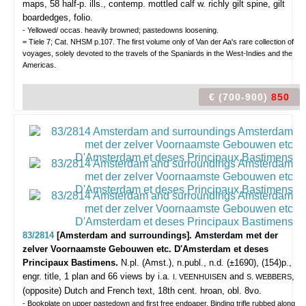
maps, 58 half-p. ills., contemp. mottled calf w. richly gilt spine, gilt
boardedges, folio.
- Yellowed/ occas. heavily browned; pastedowns loosening.
= Tiele 7; Cat. NHSM p.107. The first volume only of Van der Aa's rare collection of
voyages, solely devoted to the travels of the Spaniards in the West-Indies and the
Americas.
€ (700-900)
850
83/2814
[Amsterdam and surroundings]. Amsterdam met der
zelver Voornaamste Gebouwen etc. D'Amsterdam et deses
Principaux Bastimens.
N.pl. (Amst.), n.publ., n.d. (±1690), (154)p.,
engr. title, 1 plan and 66 views by i.a.
and
,
I. VEENHUISEN
S. WEBBERS
(opposite) Dutch and French text, 18th cent. hroan, obl. 8vo.
- Bookplate on upper pastedown and first free endpaper. Binding trifle rubbed along