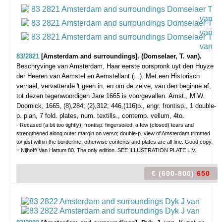
83/2821
[Amsterdam and surroundings]. (Domselaer, T. van).
Beschryvinge van Amsterdam, Haar eerste oorspronk uyt den Huyze
der Heeren van Aemstel en Aemstellant (...). Met een Historisch
verhael, vervattende 't geen in, en om de zelve, van den beginne af,
tot dezen tegenwoordigen Jare 1665 is voorgevallen.
Amst., M.W.
Doornick, 1665, (8),284; (2),312; 446,(116)p., engr. frontisp., 1 double-
p. plan, 7 fold. plates, num. textills., contemp. vellum, 4to.
- Recased (a bit too tightly); frontisp. fingersoiled, a few (closed) tears and
strengthened along outer margin on verso; double-p. view of Amsterdam trimmed
to/ just within the borderline, otherwise contents and plates are all fine. Good copy.
= Nijhoff/ Van Hattum 80. The only edition. SEE ILLUSTRATION PLATE LIV.
€ (600-800)
650