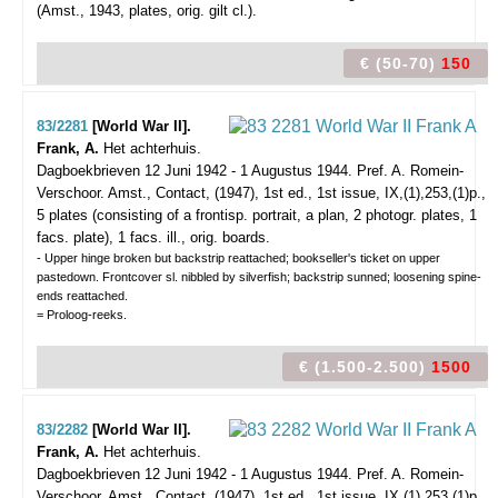
(Amst., 1943, plates, orig. gilt cl.).
€ (50-70)
150
83/2281
[World War II].
Frank, A.
Het achterhuis.
Dagboekbrieven 12 Juni 1942 - 1 Augustus 1944. Pref. A. Romein-
Verschoor.
Amst., Contact, (1947), 1st ed., 1st issue, IX,(1),253,(1)p.,
5 plates (consisting of a frontisp. portrait, a plan, 2 photogr. plates, 1
facs. plate), 1 facs. ill., orig. boards.
- Upper hinge broken but backstrip reattached; bookseller's ticket on upper
pastedown. Frontcover sl. nibbled by silverfish; backstrip sunned; loosening spine-
ends reattached.
= Proloog-reeks.
€ (1.500-2.500)
1500
83/2282
[World War II].
Frank, A.
Het achterhuis.
Dagboekbrieven 12 Juni 1942 - 1 Augustus 1944. Pref. A. Romein-
Verschoor.
Amst., Contact, (1947), 1st ed., 1st issue, IX,(1),253,(1)p.,