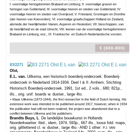
I: voormalige hertogdommen Braband en Limburg; II: voormalige graven en
hertogen van Gelderland; III: voormalige heeren en steden van Gelderland; IV:
voormalige heeren en steden van Overijssel; V: Friesland, Groningen en Drenthe
(der heeren van Koevorden); VI: voormalige graafschappen Holland en Zeeland,
alsmede der heerlijkheden Vianen, Asperen en Heukelom; VII: bisschoppen, van
de heerlijkheid en de stad Utrecht; VIII: leenen van de voormalige hertogdommern
Braband en Limburg, enz.; IX: Frankische- en Duitsch-Nederlandsche vorsten.
€ (600-800)
83/2271
Olst,
E.L. van.
Uilkema, een historisch boerderij-onderzoek. Boerderij-
onderzoek in Nederland 1914-1934. Deel I & II.
Arnhem, Stichting
Historisch Boerderij-onderzoek, 1991, 1st ed., 2 vols., 680; 821p.,
ills., orig. unif. boards w. dustwr., large 4to.
= Klaas Uilkema (1873-1944), the first researcher in the field of Dutch farming. His
extensive work was intended to be published around 1917, however, when in 1934
the publication had still not been realized, the project was abandoned due to a
conflict between Uilkema and his publishers.
Brandts Buys, L
. De landelijke bouwkunst in Hollands
Noorderkwartier. Ibid., idem, 1974, 593p., 667 ills., loose fold. maps,
orig. giltlettered cl. w. dustwr., large 4to.- AND 1 other:
P.J. VAN