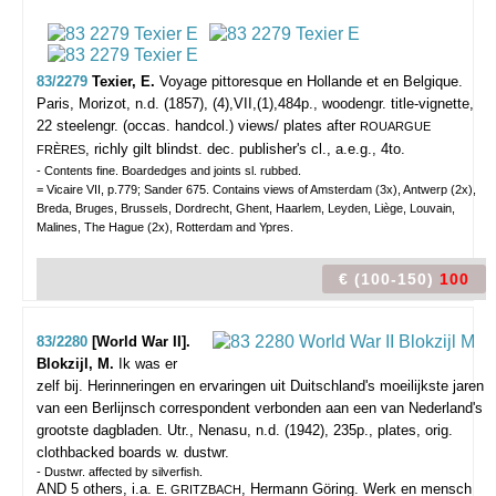
83/2279
Texier, E.
Voyage pittoresque en Hollande et en Belgique.
Paris, Morizot, n.d. (1857), (4),VII,(1),484p., woodengr. title-vignette,
22 steelengr. (occas. handcol.) views/ plates after
ROUARGUE
, richly gilt blindst. dec. publisher's cl., a.e.g., 4to.
FRÈRES
- Contents fine. Boardedges and joints sl. rubbed.
= Vicaire VII, p.779; Sander 675. Contains views of Amsterdam (3x), Antwerp (2x),
Breda, Bruges, Brussels, Dordrecht, Ghent, Haarlem, Leyden, Liège, Louvain,
Malines, The Hague (2x), Rotterdam and Ypres.
€ (100-150)
100
83/2280
[World War II].
Blokzijl, M.
Ik was er
zelf bij. Herinneringen en ervaringen uit Duitschland's moeilijkste jaren
van een Berlijnsch correspondent verbonden aan een van Nederland's
grootste dagbladen.
Utr., Nenasu, n.d. (1942), 235p., plates, orig.
clothbacked boards w. dustwr.
- Dustwr. affected by silverfish.
AND 5 others, i.a.
, Hermann Göring. Werk en mensch
E. GRITZBACH