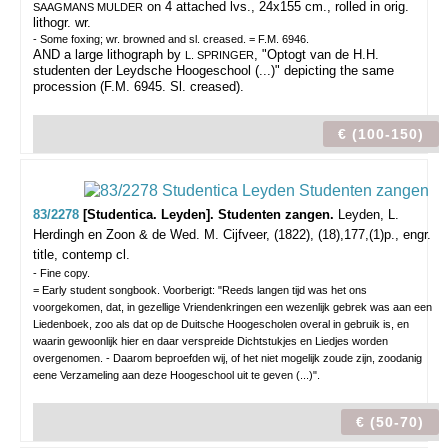
on 4 attached lvs., 24x155 cm., rolled in orig.
SAAGMANS MULDER
lithogr. wr.
- Some foxing; wr. browned and sl. creased. = F.M. 6946.
AND a large lithograph by
, "Optogt van de H.H.
L. SPRINGER
studenten der Leydsche Hoogeschool (...)" depicting the same
procession (F.M. 6945. Sl. creased).
€ (100-150)
83/2278
[Studentica. Leyden]. Studenten zangen.
Leyden, L.
Herdingh en Zoon & de Wed. M. Cijfveer, (1822), (18),177,(1)p., engr.
title, contemp cl.
- Fine copy.
= Early student songbook. Voorberigt: "Reeds langen tijd was het ons
voorgekomen, dat, in gezellige Vriendenkringen een wezenlijk gebrek was aan een
Liedenboek, zoo als dat op de Duitsche Hoogescholen overal in gebruik is, en
waarin gewoonlijk hier en daar verspreide Dichtstukjes en Liedjes worden
overgenomen. - Daarom beproefden wij, of het niet mogelijk zoude zijn, zoodanig
eene Verzameling aan deze Hoogeschool uit te geven (...)".
€ (50-70)