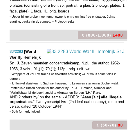
5 plates (consisting of a frontisp. portrait, a plan, 2 photogr. plates, 1
facs. plate), 1 facs. ill., orig. boards.
- Upper hinge broken; contemp. owner's entry on first free endpaper. Joints
starting; backstrip sl. sunned. = Proloog-reeks.
€ (800-1.000)
1400
83/2283
[World
War II]. Hemelrijk
Sr., J.
Zeven maanden concentratiekamp.
N.pl., the author, 1952-
1953, 3 vols., 91,(1); 79,(1); 113p., orig. unif. wr.
- Wrappers of vol.1 w. traces of silverfish activities; wr. of vol.3 some folds in
corners.
= I. Henkelfabrieken; II. Sachsenhausen; III. Leven en sterven in Buchenwald.
Printed in a limited edition for the author by Fa. J.J. Hofman, Alkmaar and
"Verkrijgbaar bij de boekhandel te Alkmaar en Bergen N.H." Rare.
AND 2 others by/ on the same. - ADDED:
"Aaan [sic] alle illegale
organisaties."
Two typescript lvs. (2nd leaf carbon copy), recto and
verso, dated "10 October 1944".
- Both formerly folded.
€ (50-70)
80