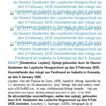
83/2277
[Studentica. Leyden]. Optogt gehouden door de Heeren
Studenten der Leydsche Hoogeschool op den 9 February 1835.
Voorstellende den intogt van Ferdinand en Isabella in Grenada,
op den 6 January 1492.
Leyden, Van der Paauw en Zoon, 1835, handcol. lithogr. leporello by
on 16 attached lvs. (incl. lithogr. title and index), total
T.C. BRUINING
size ±19,5x450 cm., in orig. clothbacked lithogr. boards.
- Title split
along fold in two halves. Binding yellowed and worn/ sl. dam. = F.M. 6944.
De afzonderlijke voorstellingen, welke den optogt, gehouden
door H.H. Studenten der Leidsche Hogeschool op den 9 Feb.
1835, besloten.
(Leyden), L. Springer, (1835), lithograph by
Æ.