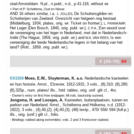
stad Amsteldam. N.pl., n.publ., n.d., p.41-118, without wr.
= Part of P. Scheltema,
Oud en Nieuw
.
AND 16 others similar, i.a.
De Schuttersgilden en
J. JOLLES,
Schutterijen van Zeeland. Overzicht van hetgeen nog bestaat
(Middelburg, 1934, plates, orig. wr. Ticket on frontwr.);
L. FRANKAMP,
Het Leger (Den Bosch, 1845, orig. publ. wr.);
Een woord over
C.P.A.,
de vereeniging van het leger in Nederland, met dat in Nederlandsch-
Indië (The Hague, 1859, orig. publ. wr.) and
Is een
W.A. VAN REES,
vereeniging der beide Nederlandsche legers in het belang van het
land? (Rott., 1859, orig. publ. wr.).
€ (50-70)
80
83/2268
Moes, E.W., Sluyterman, K. a.o.
Nederlandsche kasteelen
en hun historie.
Amst., Elzevier, 1912-1915, 3 vols., (8),310; (8),280;
(8),325p., num. plates/ ills., fold. tables, orig. unif. gilt cl., 4to.
- Owner's entry on first free endpaper. All vols. backstrip sunned.
Jongsma, H. and Loosjes, A.
Kasteelen, buitenplaatsen, tuinen en
parken van Nederland. Amst., Scheltema and Holkema, n.d. (1912-
1922), 3 vols., (4),40,(2); (4),40,(3); (48) textp., 470/ 556/ 594 (full-p.)
ills., orig. (unif.) gilt cl., folio.
- Bindings rubbed along extremities; vols. 2 and 3 frontcover stained.
€ (50-70)
50