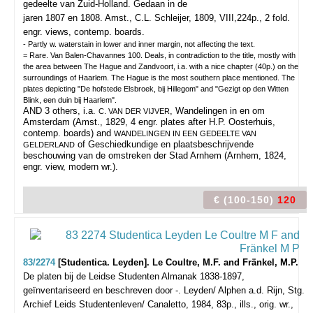
gedeelte van Zuid-Holland. Gedaan in de
jaren 1807 en 1808.
Amst., C.L. Schleijer, 1809, VIII,224p., 2 fold.
engr. views, contemp. boards.
- Partly w. waterstain in lower and inner margin, not affecting the text.
= Rare. Van Balen-Chavannes 100. Deals, in contradiction to the title, mostly with
the area between The Hague and Zandvoort, i.a. with a nice chapter (40p.) on the
surroundings of Haarlem. The Hague is the most southern place mentioned. The
plates depicting "De hofstede Elsbroek, bij Hillegom" and "Gezigt op den Witten
Blink, een duin bij Haarlem".
AND 3 others, i.a.
, Wandelingen in en om
C. VAN DER VIJVER
Amsterdam (Amst., 1829, 4 engr. plates after H.P. Oosterhuis,
contemp. boards) and
WANDELINGEN IN EEN GEDEELTE VAN
of Geschiedkundige en plaatsbeschrijvende
GELDERLAND
beschouwing van de omstreken der Stad Arnhem (Arnhem, 1824,
engr. view, modern wr.).
€ (100-150)
120
83/2274
[Studentica. Leyden]. Le Coultre, M.F. and Fränkel, M.P.
De platen bij de Leidse Studenten Almanak 1838-1897,
geïnventariseerd en beschreven door -.
Leyden/ Alphen a.d. Rijn, Stg.
Archief Leids Studentenleven/ Canaletto, 1984, 83p., ills., orig. wr.,