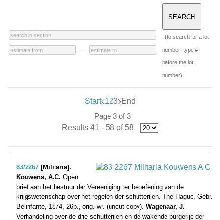
(to search for a lot
—
number: type #
before the lot
number)
Start
1
2
3
End
Page 3 of 3
Results 41 - 58 of 58
83/2267
[Militaria].
Kouwens, A.C.
Open
brief aan het bestuur der Vereeniging ter beoefening van de
krijgswetenschap over het regelen der schutterijen.
The Hague, Gebr.
Belinfante, 1874, 26p., orig. wr. (uncut copy).
Wagenaar, J.
Verhandeling over de drie schutterijen en de wakende burgerije der