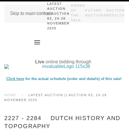
LATEST
ORDER
AUCTION
OF
FUTURE
AUCTION
Skip to main content
HOME
|| AUCTION
THE
AUCTIONS
RESULTS
83, 24-28
SALE
NOVEMBER
2025
Live
online bidding through
Click here
for the actual schedule (order and details) of this sale!
HOME
LATEST AUCTION || AUCTION 83, 24-28
NOVEMBER 2025
2227 - 2284 DUTCH HISTORY AND
TOPOGRAPHY