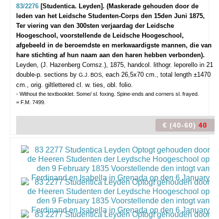
83/2276
[Studentica. Leyden]. (Maskerade gehouden door de
leden van het Leidsche Studenten-Corps den 15den Juni 1875,
Ter viering van den 300sten verjaardag der Leidsche
Hoogeschool, voorstellende de Leidsche Hoogeschool,
afgebeeld in de beroemdste en merkwaardigste mannen, die van
hare stichting af hun naam aan den haren hebben verbonden).
Leyden, (J. Hazenberg Cornsz.), 1875, handcol. lithogr. leporello in 21
double-p. sections by
, each 26,5x70 cm., total length ±1470
G.J. BOS
cm., orig. giltlettered cl. w. ties, obl. folio.
- Without the textbooklet. Some/ sl. foxing. Spine-ends and corners sl. frayed.
= F.M. 7499.
€ (40-60)
40