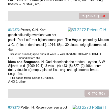
, Boerderijbouw in Zeeland (Utr., 2002, num. ills., orig.
CRUYNINGEN
boards w. dustwr., 4to).
€ (50-70)
60
83/2272
Peters, C.H.
Kort
geschiedkundig overzicht van het
paleis "het Loo" met bijbehoorend park.
The Hague, printed by Mouton
& Co ("niet in den handel"), 1914, 68p., 30 plates, orig. giltlettered cl.,
4to.
- Backstrip sunned; spine-ends sl. worn. = With short AUTOGRAPH SIGNED
LETTER bound before title.
Idem and Brugmans, H.
Oud-Nederlandsche steden. Leyden, A.W.
Sijthoff, n.d. (1909-1911), 3 vols., (4),443; (8),327; (2),496p., num.
(fold./ double-p.) maps/ plates/ ills., orig. unif. giltlettered hmor.,
t.e.g., 4to.
- Title-pages foxed. Spines sl. rubbed.
AND 1 other.
€ (70-90)
83/2273
Potter, H.
Reizen door een groot