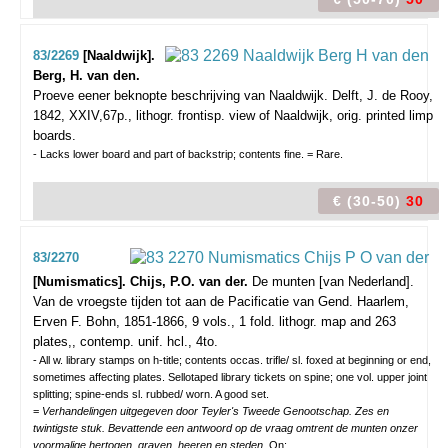
83/2269
[Naaldwijk].
Berg, H. van den.
Proeve eener beknopte beschrijving van Naaldwijk.
Delft, J. de Rooy,
1842, XXIV,67p., lithogr. frontisp. view of Naaldwijk, orig. printed limp
boards.
- Lacks lower board and part of backstrip; contents fine. = Rare.
€ (30-50)
30
83/2270
[Numismatics]. Chijs, P.O. van der.
De munten [van Nederland].
Van de vroegste tijden tot aan de Pacificatie van Gend.
Haarlem,
Erven F. Bohn, 1851-1866, 9 vols., 1 fold. lithogr. map and 263
plates,, contemp. unif. hcl., 4to.
- All w. library stamps on h-title; contents occas. trifle/ sl. foxed at beginning or end,
sometimes affecting plates. Sellotaped library tickets on spine; one vol. upper joint
splitting; spine-ends sl. rubbed/ worn. A good set.
=
Verhandelingen uitgegeven door Teyler's Tweede Genootschap. Zes en
twintigste stuk. Bevattende een antwoord op de vraag omtrent de munten onzer
voormalige hertogen, graven, heeren en steden.
On: