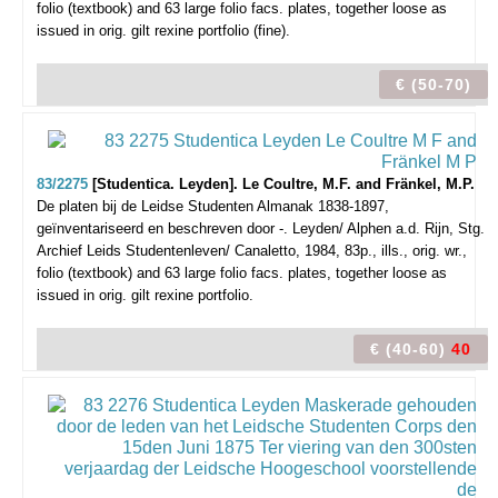
folio (textbook) and 63 large folio facs. plates, together loose as
issued in orig. gilt rexine portfolio (fine).
€ (50-70)
83/2275
[Studentica. Leyden]. Le Coultre, M.F. and Fränkel, M.P.
De platen bij de Leidse Studenten Almanak 1838-1897,
geïnventariseerd en beschreven door -.
Leyden/ Alphen a.d. Rijn, Stg.
Archief Leids Studentenleven/ Canaletto, 1984, 83p., ills., orig. wr.,
folio (textbook) and 63 large folio facs. plates, together loose as
issued in orig. gilt rexine portfolio.
€ (40-60)
40