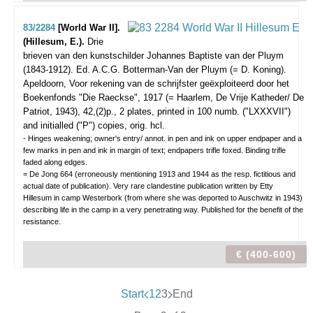
83/2284
[World War II].
(Hillesum, E.).
Drie
brieven van den kunstschilder Johannes Baptiste van der Pluym
(1843-1912). Ed. A.C.G. Botterman-Van der Pluym (= D. Koning).
Apeldoorn, Voor rekening van de schrijfster geëxploiteerd door het
Boekenfonds "Die Raeckse", 1917 (= Haarlem, De Vrije Katheder/ De
Patriot, 1943), 42,(2)p., 2 plates, printed in 100 numb. ("LXXXVII")
and initialled ("P") copies, orig. hcl.
- Hinges weakening; owner's entry/ annot. in pen and ink on upper endpaper and a
few marks in pen and ink in margin of text; endpapers trifle foxed. Binding trifle
faded along edges.
= De Jong 664 (erroneously mentioning 1913 and 1944 as the resp. fictitious and
actual date of publication). Very rare clandestine publication written by Etty
Hillesum in camp Westerbork (from where she was deported to Auschwitz in 1943)
describing life in the camp in a very penetrating way. Published for the benefit of the
resistance.
€ (400-600)
Start
1
2
3
End