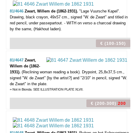
81/4646
Zwart, Willem de (1862-1931).
"Lage Vuursche Kapel".
Drawing, black crayon, 49x57 cm., signed "W. de Zwart" and titled in
red pencil, under passepartout. - WITH on verso a charcoal drawing
by the same, (Hakhout laden).
€ (100-150)
81/4647
Zwart,
Willem de (1862-
1931).
(Reclining woman reading a book). Drypoint, 25,8x37,5 cm.,
signed "W. de Zwart" [by the artist?] and "2/10" in pencil, signed "W.
de Zwart" in the plate.
= Not in Bionda. SEE ILLUSTRATION PLATE XLVII.
€ (200-300)
200
81/4648
Zwart, Willem de (1862-1931).
Ruiters op het Scheveningse