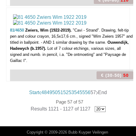
€ (60-80)
110
81/4650
Zwiers, Wim (1922-2019).
"Cavi - Strand".
Drawing, felt-tip
pen and colour crayon, 16,5x17,6 cm., signed "Wim Zwiers 1957" and
titled in ballpoint. - AND 1 similar drawing by the same.
Ouwendijk,
Hadewych (b.1957).
Lot of 7 colour etchings, various sizes, all
signed and numb. in pencil, i.a. "De ontmoeting" and "Paysage de
Gaillac I".
€ (30-50)
50
Start
48
49
50
51
52
53
54
55
56
57
End
Page 57 of 57
Results 1121 - 1127 of 1127
Copyright © 2009-2026 Bubb Kuyper Veilingen