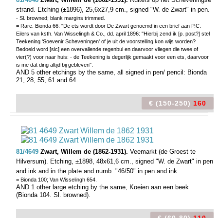
strand.
Etching (±1896), 25,6x27,9 cm., signed "W. de Zwart" in pen.
- Sl. browned; blank margins trimmed.
= Rare. Bionda 66: "De ets wordt door De Zwart genoemd in een brief aan P.C.
Eilers van ksth. Van Wisselingh & Co., dd. april 1896: "Hierbij zend ik [p. post?] stel
Teekening 'Soevenir Scheveningen' of je uit de voorstelling kon wijs worden?
Bedoeld word [sic] een overvallende regenbui en daarvoor vliegen die twee of
vier(?) voor naar huis: - de Teekening is degerlijk gemaakt voor een ets, daarvoor
is me dat ding altijd bij gebleven".
AND 5 other etchings by the same, all signed in pen/ pencil: Bionda
21, 28, 55, 61 and 64.
€ (150-250)
160
81/4649
Zwart, Willem de (1862-1931).
Veemarkt (de Groest te
Hilversum).
Etching, ±1898, 48x61,6 cm., signed "W. de Zwart" in pen
and ink and in the plate and numb. "46/50" in pen and ink.
= Bionda 100; Van Wisselingh 654.
AND 1 other large etching by the same, Koeien aan een beek
(Bionda 104. Sl. browned).