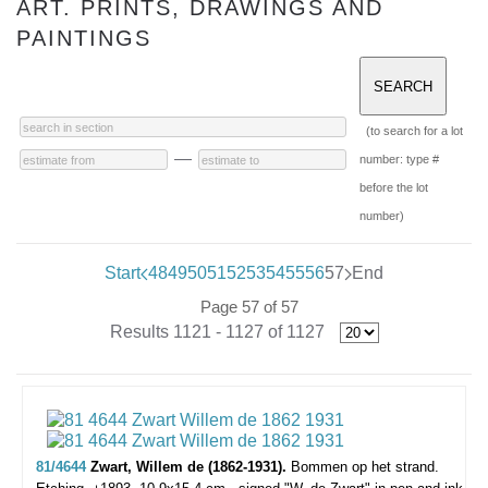
ART. PRINTS, DRAWINGS AND
PAINTINGS
(to search for a lot
—
number: type #
before the lot
number)
Start
48
49
50
51
52
53
54
55
56
57
End
Page 57 of 57
Results 1121 - 1127 of 1127
81/4644
Zwart, Willem de (1862-1931).
Bommen op het strand.