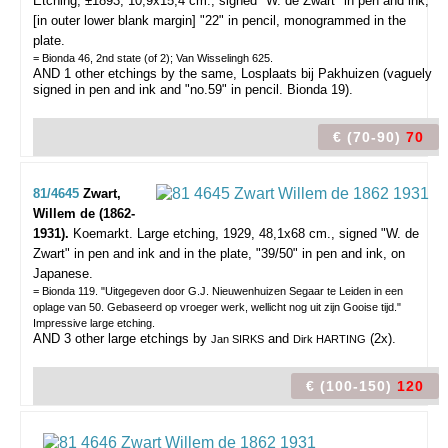
Etching, ±1893, 10,9x15,4 cm., signed "W. de Zwart" in pen and ink,
[in outer lower blank margin] "22" in pencil, monogrammed in the
plate.
= Bionda 46, 2nd state (of 2); Van Wisselingh 625.
AND 1 other etchings by the same, Losplaats bij Pakhuizen (vaguely
signed in pen and ink and "no.59" in pencil. Bionda 19).
€ (70-90)
70
81/4645
Zwart,
Willem de (1862-
1931).
Koemarkt.
Large etching, 1929, 48,1x68 cm., signed "W. de
Zwart" in pen and ink and in the plate, "39/50" in pen and ink, on
Japanese.
= Bionda 119. "Uitgegeven door G.J. Nieuwenhuizen Segaar te Leiden in een
oplage van 50. Gebaseerd op vroeger werk, wellicht nog uit zijn Gooise tijd."
Impressive large etching.
AND 3 other large etchings by
and
(2x).
Jan SIRKS
Dirk HARTING
€ (100-150)
120