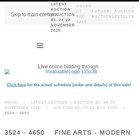
LATEST
ORDER
AUCTION
OF
FUTURE
AUCTION
Skip to main content
HOME
|| AUCTION
THE
AUCTIONS
RESULTS
83, 24-28
SALE
NOVEMBER
2025
Live
online bidding through
Click here
for the actual schedule (order and details) of this sale!
HOME
LATEST AUCTION || AUCTION 83, 24-28
NOVEMBER 2025
AUCTION 81, 18-22 NOV 2024
3524 - 4650
3524 - 4650 FINE ARTS - MODERN